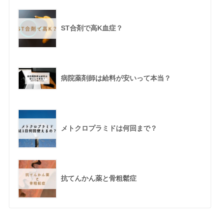
ST合剤で高K血症？
病院薬剤師は給料が安いって本当？
メトクロプラミドは何回まで？
抗てんかん薬と骨粗鬆症